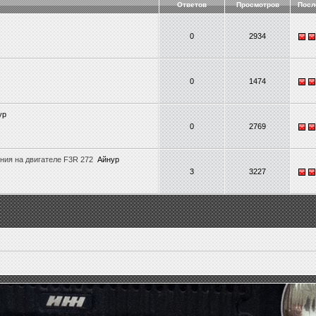
Ответов
Просмотров
Посл
0
2934
0
1474
ур
0
2769
ния на двигателе F3R 272
Айнур
3
3227