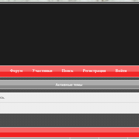
Форум
Участники
Поиск
Регистрация
Войти
Активные темы
есь
.