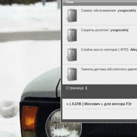
Тема
Сервис обслуживания
yxogncwkhj
Секреты рулетки!
yxogncwkhj
Слабое место святора! ( КПП)
Айн
Замена датчика абсолютного давле
Страница:
1
»
( АЗЛК ) Москвич
»
для мотора F3r