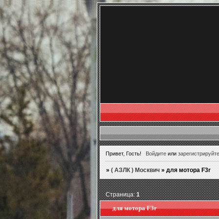
Привет, Гость!
Войдите
или
зарегистрируйт
»
( АЗЛК ) Москвич
»
для мотора F3r
Страница:
1
для мотора F3r